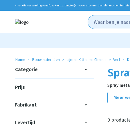
Gratis verzending vanaf 75,- (m.u.v. lengtes)
Voor 21:00 uur besteld, morgen in huis
✓
✓
Home
Bouwmaterialen
Lijmen Kitten en Chemie
Verf
D
Categorie
−
Spra
Spray metal
Prijs
−
Meer w
Fabrikant
+
0
product
Levertijd
+