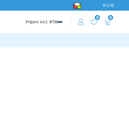
9.1/10
0
0
Prijzen
incl.
BTW