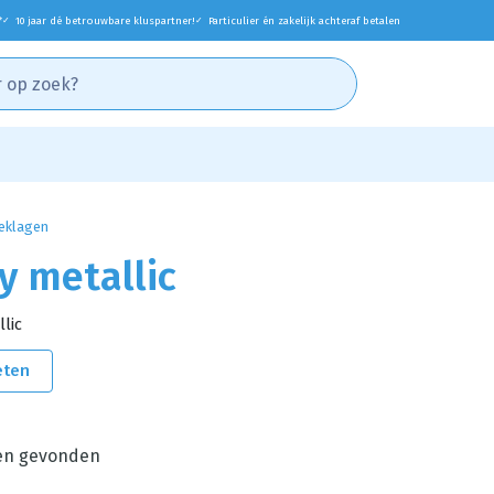
*
10 jaar dé betrouwbare kluspartner!
Particulier én zakelijk achteraf betalen
✓
✓
eklagen
y metallic
lic
eten
en gevonden