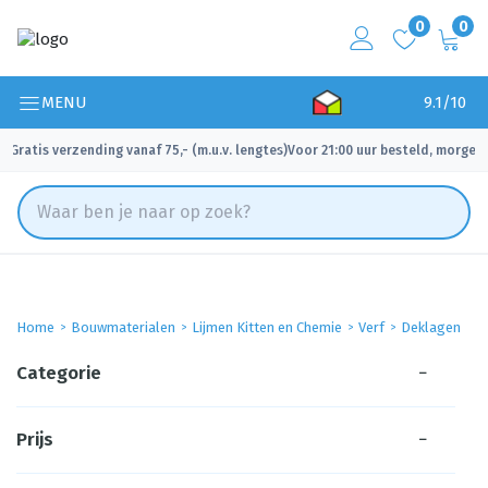
0
0
MENU
9.1/10
Gratis verzending vanaf 75,- (m.u.v. lengtes)
Voor 21:00 uur besteld, morgen 
✓
✓
Home
Bouwmaterialen
Lijmen Kitten en Chemie
Verf
Deklagen
Categorie
−
Prijs
−