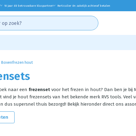
*
10 jaar dé betrouwbare kluspartner!
Particulier én zakelijk achteraf betalen
✓
✓
Bovenfrezen hout
ensets
zoek naar een
frezenset
voor het frezen in hout? Dan ben je bij M
 vind je hout frezensets van het bekende merk RVS tools. Veel va
n dus supersnel thuis bezorgd! Bekijk hieronder direct ons assor
eten