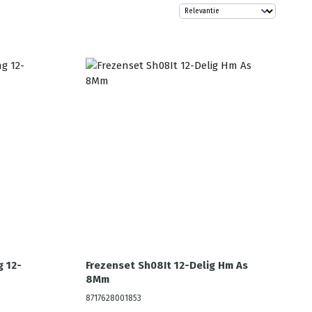
g 12-
Frezenset Sh08It 12-Delig Hm As
8Mm
8717628001853