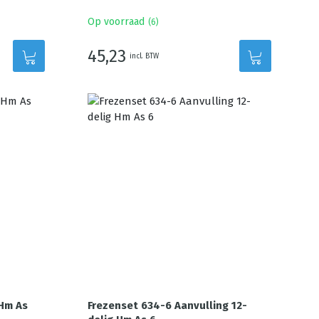
Op voorraad
(
6
)
45,23
incl. BTW
 Hm As
Frezenset 634-6 Aanvulling 12-