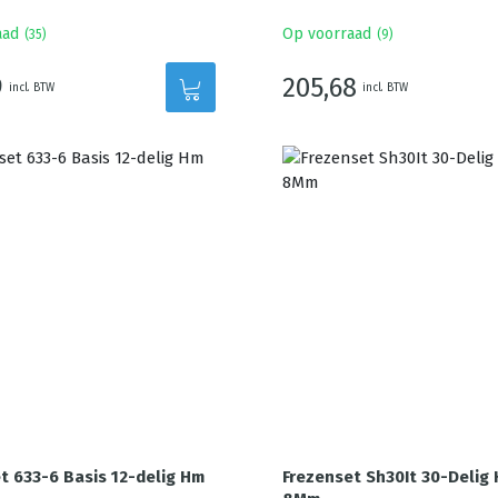
aad
Op voorraad
(
35
)
(
9
)
9
205,68
incl. BTW
incl. BTW
t 633-6 Basis 12-delig Hm
Frezenset Sh30It 30-Delig