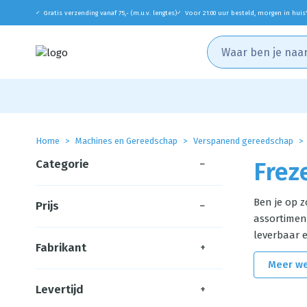
Gratis verzending vanaf 75,- (m.u.v. lengtes)
Voor 21:00 uur besteld, morgen in huis
✓
✓
Home
Machines en Gereedschap
Verspanend gereedschap
Categorie
−
Frez
Ben je op 
Prijs
−
assortiment
leverbaar e
Fabrikant
+
Meer w
Levertijd
+