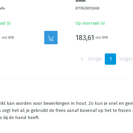
8Mm
484
8717628012668
aad
Op voorraad
(
5
)
(
4
)
7
183,61
incl. BTW
incl. BTW
‹‹
Vorige
1
Volge
ikt kan worden voor bewerkingen in hout. Zo kun je snel en gema
egt het al; je gebruikt de frees vanaf bovenaf op het te frezen
s bij de hand heeft.