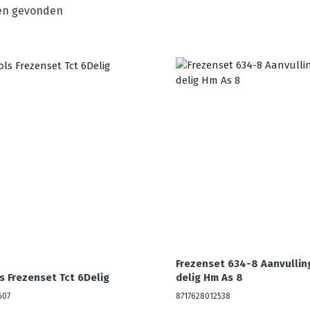
en gevonden
Frezenset 634-8 Aanvullin
s Frezenset Tct 6Delig
delig Hm As 8
507
8717628012538