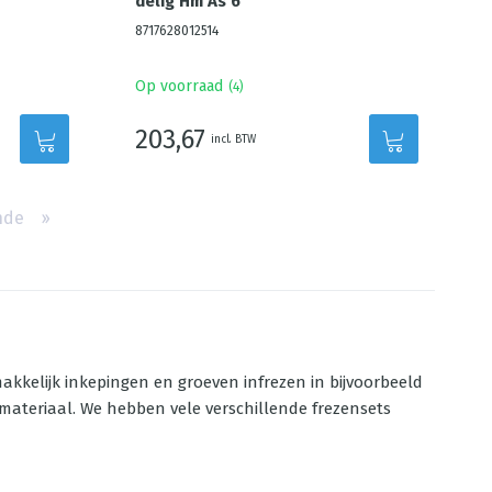
delig Hm As 6
8717628012514
Op voorraad
(
4
)
203,67
incl. BTW
nde
››
kkelijk inkepingen en groeven infrezen in bijvoorbeeld
 materiaal. We hebben vele verschillende frezensets