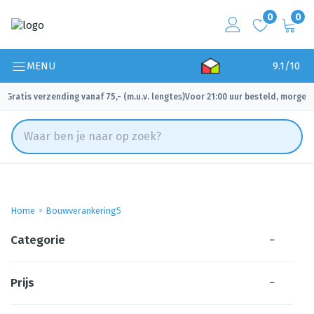
0
0
MENU
9.1/10
Gratis verzending vanaf 75,- (m.u.v. lengtes)
Voor 21:00 uur besteld, morgen 
✓
✓
Home
Bouwverankering5
Categorie
−
Prijs
−