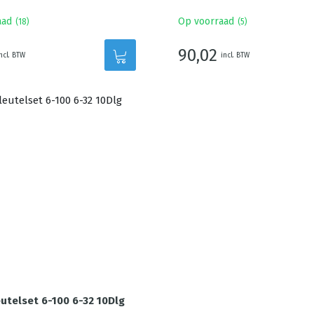
aad
Op voorraad
(
18
)
(
5
)
90,02
ncl. BTW
incl. BTW
utelset 6-100 6-32 10Dlg