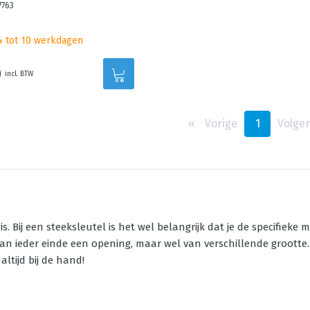
7763
 4 tot 10 werkdagen
0
incl. BTW
‹‹
Vorige
1
Volge
s. Bij een steeksleutel is het wel belangrijk dat je de specifiek
n ieder einde een opening, maar wel van verschillende grootte. 
altijd bij de hand!