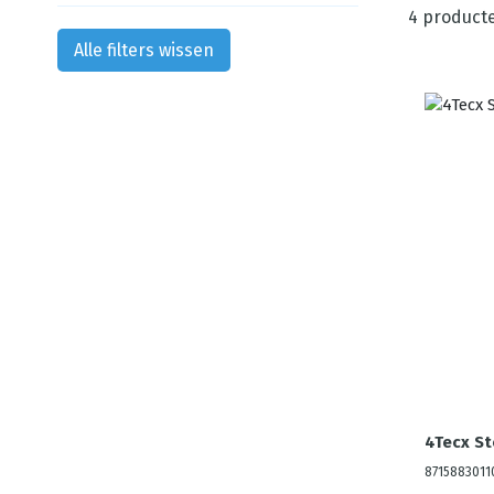
4
product
Alle filters wissen
4Tecx St
8715883011