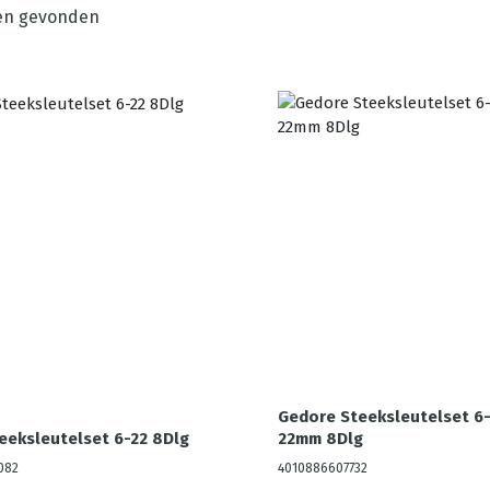
en gevonden
Gedore Steeksleutelset 6-
eeksleutelset 6-22 8Dlg
22mm 8Dlg
082
4010886607732