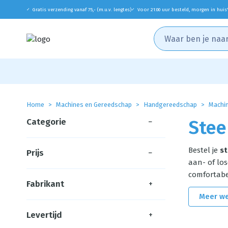
Gratis verzending vanaf 75,- (m.u.v. lengtes)
Voor 21:00 uur besteld, morgen in huis
✓
✓
Home
Machines en Gereedschap
Handgereedschap
Machin
Categorie
−
Stee
Bestel je
st
Prijs
−
aan- of los
comfortabel
Fabrikant
+
Meer w
Levertijd
+