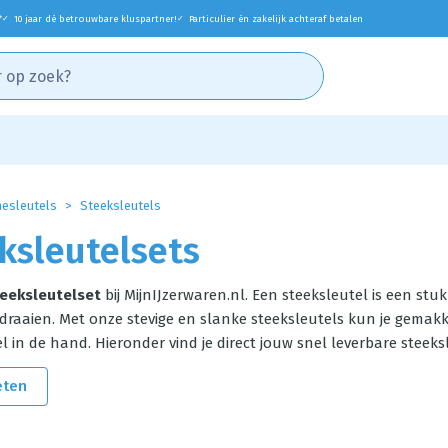
*
10 jaar dé betrouwbare kluspartner!
Particulier én zakelijk achteraf betalen
✓
✓
esleutels
Steeksleutels
ksleutelsets
eeksleutelset
bij MijnIJzerwaren.nl. Een steeksleutel is een 
draaien. Met onze stevige en slanke steeksleutels kun je gemakke
 in de hand. Hieronder vind je direct jouw snel leverbare steek
eten