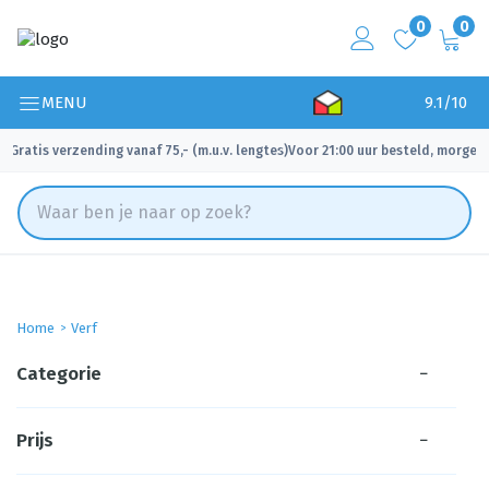
0
0
MENU
9.1/10
Gratis verzending vanaf 75,- (m.u.v. lengtes)
Voor 21:00 uur besteld, morgen 
✓
✓
Home
Verf
Categorie
−
Prijs
−