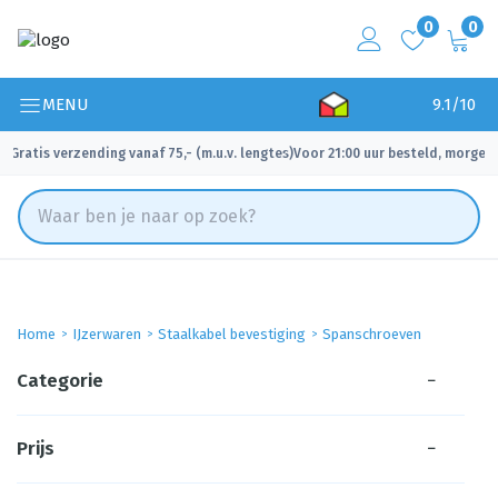
0
0
MENU
9.1/10
Gratis verzending vanaf 75,- (m.u.v. lengtes)
Voor 21:00 uur besteld, morgen 
✓
✓
Home
IJzerwaren
Staalkabel bevestiging
Spanschroeven
Categorie
−
Prijs
−