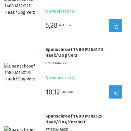
Op voorraad
(
12
)
5,28
incl. BTW
Spanschroef 1480 M16X170
Haak/Oog Verz
8716336477257
Op voorraad
(
11
)
10,12
incl. BTW
Spanschroef 1480 M10x125
Haak/Oog Verzinkt
8716336476052