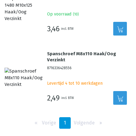
Op voorraad
(
10
)
3,46
incl. BTW
Spanschroef M8x110 Haak/Oog
Verzinkt
8716336428556
Levertijd 4 tot 10 werkdagen
2,49
incl. BTW
‹‹
Vorige
1
Volgende
››