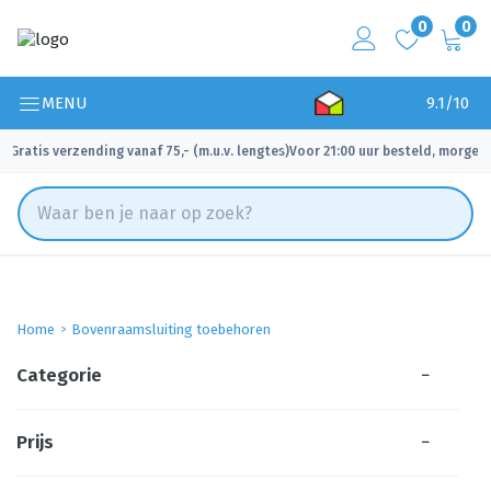
0
0
MENU
9.1/10
Gratis verzending vanaf 75,- (m.u.v. lengtes)
Voor 21:00 uur besteld, morgen 
✓
✓
Home
Bovenraamsluiting toebehoren
Categorie
−
Prijs
−