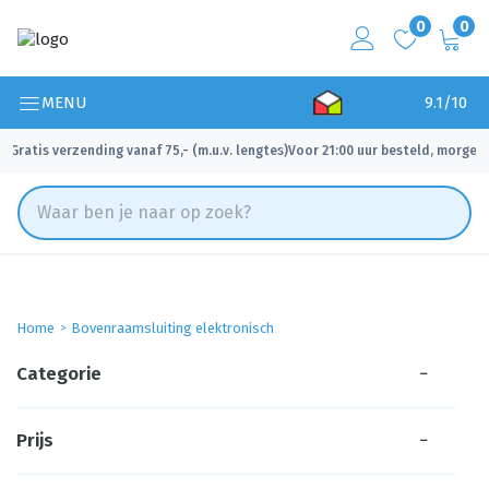
0
0
MENU
9.1/10
Gratis verzending vanaf 75,- (m.u.v. lengtes)
Voor 21:00 uur besteld, morgen 
✓
✓
Home
Bovenraamsluiting elektronisch
Categorie
−
Prijs
−