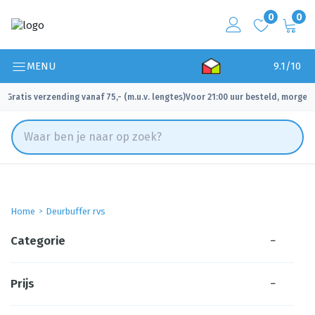
0
0
MENU
9.1/10
Gratis verzending vanaf 75,- (m.u.v. lengtes)
Voor 21:00 uur besteld, morgen 
✓
✓
Home
Deurbuffer rvs
Categorie
−
Prijs
−